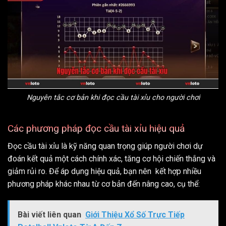
Nguyên tắc cơ bản khi đọc cầu tài xỉu cho người chơi
Các phương pháp đọc cầu tài xỉu hiệu quả
Đọc cầu tài xỉu là kỹ năng quan trọng giúp người chơi dự
đoán kết quả một cách chính xác, tăng cơ hội chiến thắng và
giảm rủi ro. Để áp dụng hiệu quả, bạn nên kết hợp nhiều
phương pháp khác nhau từ cơ bản đến nâng cao, cụ thể:
Bài viết liên quan
Giới Thiệu Xổ Số Trực Tiếp