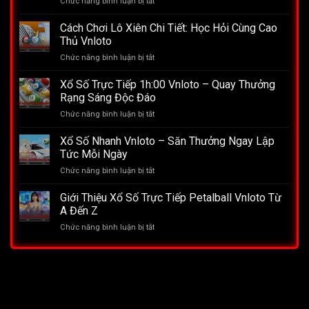
ở
Chức năng bình luận bị tắt
Ba
Càng
Cách Chơi Lô Xiên Chi Tiết: Học Hỏi Cùng Cao
Là
Thủ Vnloto
Gì?
ở
Chức năng bình luận bị tắt
Thống
Cách
Kê
Chơi
Xổ Số Trực Tiếp 1h:00 Vnloto – Quay Thưởng
Kết
Lô
Quả
Rạng Sáng Độc Đáo
Xiên
Và
ở
Chức năng bình luận bị tắt
Chi
Chiến
Xổ
Tiết:
Thuật
Số
Xổ Số Nhanh Vnloto – Săn Thưởng Ngay Lập
Học
Tại
Trực
Hỏi
Tức Mỗi Ngày
Vnloto
Tiếp
Cùng
ở
Chức năng bình luận bị tắt
1h:00
Cao
Xổ
Vnloto
Thủ
Số
Giới Thiệu Xổ Số Trực Tiếp Petalball Vnloto Từ
–
Vnloto
Nhanh
Quay
A Đến Z
Vnloto
Thưởng
ở
Chức năng bình luận bị tắt
–
Rạng
Giới
Săn
Sáng
Thiệu
Thưởng
Độc
Xổ
Ngay
Đáo
Số
Lập
Trực
Tức
Tiếp
Mỗi
Petalball