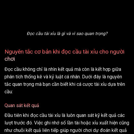
Đọc cầu tài xỉu là gì và vì sao quan trọng?
Nguyên tắc cơ bản khi đọc cầu tài xỉu cho người
chơi
Đọc cầu không chỉ là nhìn kết quả mà còn là kết hợp giữa
phân tích thống kê và kỷ luật cá nhân. Dưới đây là nguyên
tắc quan trọng mà bạn cần biết khi cá cược tài xỉu dựa trên
cầu:
Quan sát kết quả
Đầu tiên khi đọc cầu tài xỉu là luôn quan sát kỹ kết quả các
lượt trước đó. Việc ghi nhớ số lần tài hoặc xỉu xuất hiện cũng
như chuỗi kết quả liên tiếp giúp người chơi dự đoán kết quả