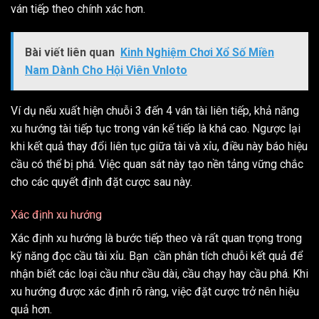
ván tiếp theo chính xác hơn.
Bài viết liên quan
Kinh Nghiệm Chơi Xổ Số Miền
Nam Dành Cho Hội Viên Vnloto
Ví dụ nếu xuất hiện chuỗi 3 đến 4 ván tài liên tiếp, khả năng
xu hướng tài tiếp tục trong ván kế tiếp là khá cao. Ngược lại
khi kết quả thay đổi liên tục giữa tài và xỉu, điều này báo hiệu
cầu có thể bị phá. Việc quan sát này tạo nền tảng vững chắc
cho các quyết định đặt cược sau này.
Xác định xu hướng
Xác định xu hướng là bước tiếp theo và rất quan trọng trong
kỹ năng đọc cầu tài xỉu. Bạn cần phân tích chuỗi kết quả để
nhận biết các loại cầu như cầu dài, cầu chạy hay cầu phá. Khi
xu hướng được xác định rõ ràng, việc đặt cược trở nên hiệu
quả hơn.