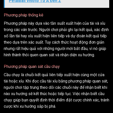
Petalball Vnloto Từ A Đến Z
Phương pháp thống kê
Phương pháp này dựa vào tần suất xuất hiện của tài và xỉu
trong các ván trước. Người chơi phải ghi lại kết quả, xác định
số lần tài hay xỉu xuất hiện liên tiếp và dự đoán kết quả tiếp
theo dựa trên xác suất. Tuy cách thức hoạt động đơn giản
nhưng rất hiệu quả với những người mới bắt đầu, vì nó giúp
hình thành thói quen quan sát và nhận diện xu hướng.
Phương pháp quan sát cầu chạy
Cầu chạy là chuỗi kết quả liên tiếp xuất hiện cùng một cửa
tài hoặc xỉu. Khi đọc cầu tài xỉu bằng phương pháp quan sát,
người chơi tập trung theo dõi các chuỗi này để nhận biết khi
nào xu hướng sẽ kết thúc hoặc tiếp tục. Việc nhận biết cầu
chạy giúp bạn quyết định thời điểm đặt cược chính xác, tránh
cược khi xu hướng sắp bị phá.