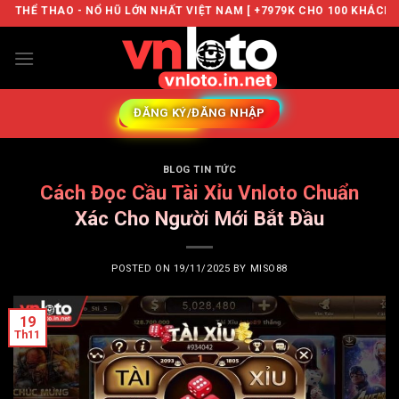
Skip
THAO - NỔ HŨ LỚN NHẤT VIỆT NAM [ +7979K CHO 100 KHÁCH HÀNG 
to
content
ĐĂNG KÝ/ĐĂNG NHẬP
BLOG TIN TỨC
Cách Đọc Cầu Tài Xỉu Vnloto Chuẩn
Xác Cho Người Mới Bắt Đầu
POSTED ON
19/11/2025
BY
MISO88
19
Th11