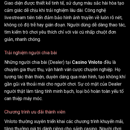
Giao diện được thiết kế tinh tế, sử dụng màu sắc hài hòa tạo
cảm giác dễ chịu khi trải nghiệm lâu dài. Công nghệ
livestream tiên tiến đảm bảo hình ảnh truyền về luôn rõ nét,
không có độ trễ hay gián đoạn. Người dùng dễ dàng thao tác,
tìm kiếm trò chơi yêu thích chỉ với vài cú nhấp chuột đơn
giản, nhanh chóng.
Trải nghiệm người chia bài
Những người chia bài (Dealer) tại
Casino Vnloto
đều là
chuyên gia thực thụ, vận hành ván cược chuyên nghiệp. Họ
tương tác thân thiện, duyên dáng qua màn hình, tạo không khí
gần gũi và thoải mái cho người chơi. Sự có mặt của Dealer
người thật làm tăng tính minh bạch, loại bỏ hoàn toàn yếu tố
can thiệp máy móc.
Chương trình ưu đãi thành viên
Vnloto thường xuyên triển khai các chương trình khuyến mãi,
tặng thưởng giá trị dành riêng cho sảnh casino. Người chơi