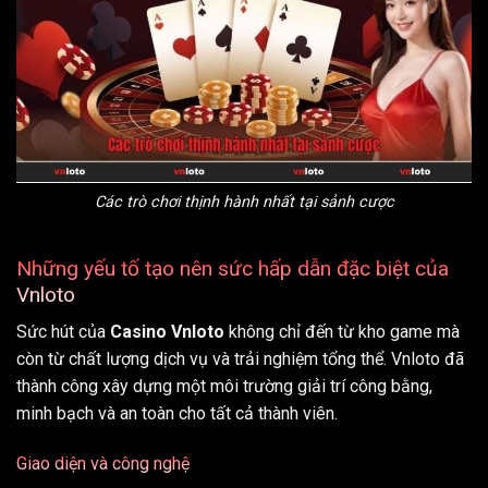
Các trò chơi thịnh hành nhất tại sảnh cược
Những yếu tố tạo nên sức hấp dẫn đặc biệt của
Vnloto
Sức hút của
Casino Vnloto
không chỉ đến từ kho game mà
còn từ chất lượng dịch vụ và trải nghiệm tổng thể. Vnloto đã
thành công xây dựng một môi trường giải trí công bằng,
minh bạch và an toàn cho tất cả thành viên.
Giao diện và công nghệ