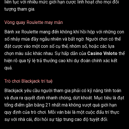
liên tục với nhiều mức giới hạn cược linh hoạt cho mọi đối
tượng tham gia.
Vòng quay Roulette may mắn
Bánh xe Roulette mang đến không khí hồi hộp với những con
số nhảy múa đầy ngẫu nhiên và bất ngờ. Người chơi có thể
đặt cược vào một con số cụ thể, nhóm số, hoặc các lựa
chọn màu sắc khác nhau. Sự hấp dẫn của
Casino Vnloto
thể
hiện rõ qua tỷ lệ trả thưởng cao khi dự đoán chính xác kết
quả.
Trò chơi Blackjack trí tuệ
Blackjack yêu cầu người tham gia phải có kỹ năng tính toán
và đưa ra quyết định nhanh chóng, dứt khoát. Mục tiêu là đạt
tổng điểm gần bằng 21 nhất mà không vượt quá giới hạn
quy định của trò chơi. Mỗi ván bài là một cuộc đấu trí thực
sự với nhà cái, đòi hỏi sự tập trung cao độ tuyệt đối.