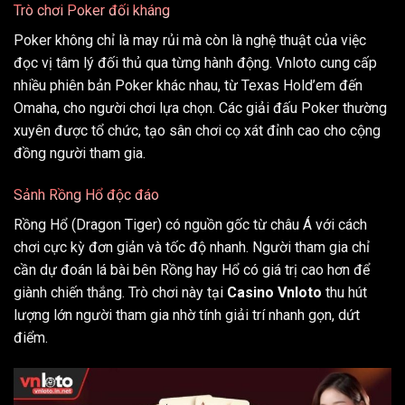
Trò chơi Poker đối kháng
Poker không chỉ là may rủi mà còn là nghệ thuật của việc
đọc vị tâm lý đối thủ qua từng hành động. Vnloto cung cấp
nhiều phiên bản Poker khác nhau, từ Texas Hold’em đến
Omaha, cho người chơi lựa chọn. Các giải đấu Poker thường
xuyên được tổ chức, tạo sân chơi cọ xát đỉnh cao cho cộng
đồng người tham gia.
Sảnh Rồng Hổ độc đáo
Rồng Hổ (Dragon Tiger) có nguồn gốc từ châu Á với cách
chơi cực kỳ đơn giản và tốc độ nhanh. Người tham gia chỉ
cần dự đoán lá bài bên Rồng hay Hổ có giá trị cao hơn để
giành chiến thắng. Trò chơi này tại
Casino Vnloto
thu hút
lượng lớn người tham gia nhờ tính giải trí nhanh gọn, dứt
điểm.