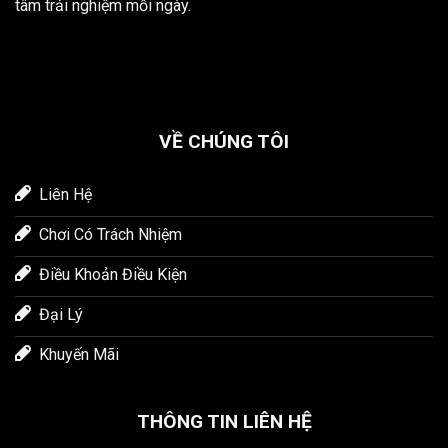
tâm trải nghiệm mỗi ngày.
Không chỉ sở hữu tỷ lệ cược cạnh tranh,
Vnloto
còn
công khai chi tiết mọi thông tin liên quan đến thưởng
và trả thưởng. Mọi giao dịch đều được xử lý nhanh
chóng và hiển thị rõ ràng trên hệ thống. Đó là lý do
người chơi luôn hài lòng về tính minh bạch khi đặt
cược tại đây.
VỀ CHÚNG TÔI
Liên Hệ
Chơi Có Trách Nhiệm
Điều Khoản Điều Kiện
Đại Lý
Khuyến Mãi
Tại sao nên chọn Vnloto làm địa chỉ chơi cá cược trực
tuyến?
THÔNG TIN LIÊN HỆ