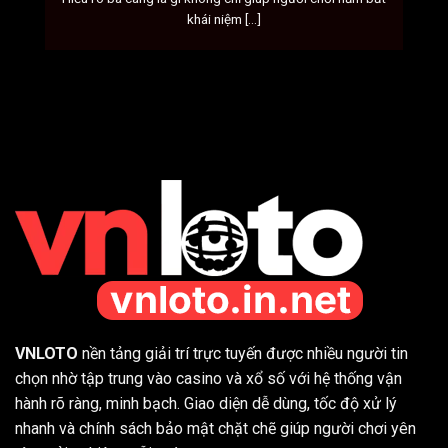
Nền tảng cá cược uy tín và được cấp phép quốc tế
khái niệm [...]
Vnloto
hoạt động dưới sự giám sát của các tổ chức
quản lý uy tín, đảm bảo tính hợp pháp và minh bạch.
Người chơi có thể yên tâm về chất lượng dịch vụ, vì
mọi hoạt động đều tuân thủ tiêu chuẩn quốc tế. Nhờ
đó, thương hiệu này luôn được đánh giá cao trong
giới cá cược.
Kho trò chơi phong phú
Sân chơi này cung cấp hàng trăm lựa chọn như thể
thao, casino, xổ số, game bài và slots. Mỗi hạng
mục đều được cập nhật liên tục và tích hợp tính
năng chơi mượt mà. Điều này giúp người chơi dễ
VNLOTO
nền tảng giải trí trực tuyến được nhiều người tin
dàng tìm được trò phù hợp với nhu cầu giải trí của
chọn nhờ tập trung vào casino và xổ số với hệ thống vận
mình.
hành rõ ràng, minh bạch. Giao diện dễ dùng, tốc độ xử lý
Tỷ lệ kèo hấp dẫn
nhanh và chính sách bảo mật chặt chẽ giúp người chơi yên