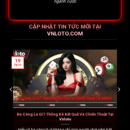
ngành cược
Trong tương lai,
Vnloto
hướng đến phát triển hệ sinh
CẬP NHẬT TIN TỨC MỚI TẠI
thái giải trí đa nền tảng, mang đến không gian cá
VNLOTO.COM
cược tiện lợi hơn nữa. Sân chơi đang không ngừng
cải tiến giao diện, đa dạng hóa sản phẩm, tối ưu ưu
đãi thành viên. Đây chính là định hướng chiến lược
giúp thương hiệu giữ vững vị thế trong ngành cược
19
trực tuyến Việt Nam.
Th11
Tại sao nên chọn Vnloto để chơi cá cược
trực tuyến?
Khi chọn một nhà cái để tham gia cá cược, người
chơi luôn tìm kiếm sự uy tín, bảo mật và dịch vụ tận
tâm.
Vnloto
tự hào mang đến đầy đủ những yếu tố
Ba Càng Là Gì? Thống Kê Kết Quả Và Chiến Thuật Tại
này, cùng sự đa dạng trong sản phẩm và trải nghiệm
Vnloto
tiện lợi trên mọi thiết bị.
u
Hiểu rõ ba càng là gì không chỉ giúp người chơi nắm bắt