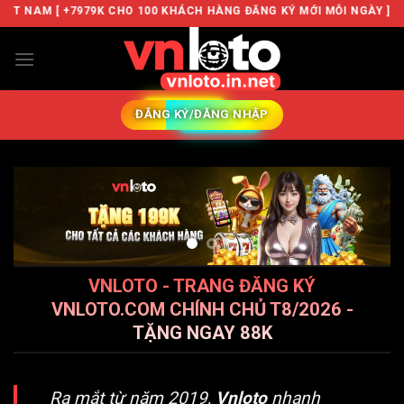
Skip
NAM [ +7979K CHO 100 KHÁCH HÀNG ĐĂNG KÝ MỚI MỖI NGÀY ]
to
content
ĐĂNG KÝ/ĐĂNG NHẬP
VNLOTO - TRANG ĐĂNG KÝ
VNLOTO.COM CHÍNH CHỦ T8/2026 -
TẶNG NGAY 88K
Ra mắt từ năm 2019,
Vnloto
nhanh